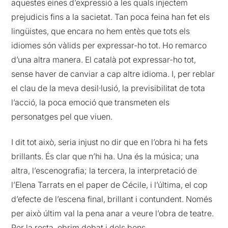
aquestes eines d’expressió a les quals injectem
prejudicis fins a la sacietat. Tan poca feina han fet els
lingüistes, que encara no hem entès que tots els
idiomes són vàlids per expressar-ho tot. Ho remarco
d’una altra manera. El català pot expressar-ho tot,
sense haver de canviar a cap altre idioma. I, per reblar
el clau de la meva desil·lusió, la previsibilitat de tota
l’acció, la poca emoció que transmeten els
personatges pel que viuen.
I dit tot això, seria injust no dir que en l’obra hi ha fets
brillants. És clar que n’hi ha. Una és la música; una
altra, l’escenografia; la tercera, la interpretació de
l’Elena Tarrats en el paper de Cécile, i l’última, el cop
d’efecte de l’escena final, brillant i contundent. Només
per això últim val la pena anar a veure l’obra de teatre.
Per la resta, obrim debat i dels bons.