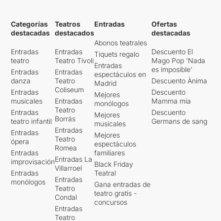
Categorías
Teatros
Entradas
Ofertas
destacadas
destacados
destacadas
Abonos teatrales
Entradas
Entradas
Descuento El
Tiquets regalo
teatro
Teatro Tívoli
Mago Pop 'Nada
Entradas
es imposible'
Entradas
Entradas
espectáculos en
danza
Teatro
Descuento Ànima
Madrid
Coliseum
Entradas
Descuento
Mejores
musicales
Entradas
Mamma mia
monólogos
Teatro
Entradas
Descuento
Mejores
Borrás
teatro infantil
Germans de sang
musicales
Entradas
Entradas
Mejores
Teatro
ópera
espectáculos
Romea
Entradas
familiares
Entradas La
improvisación
Black Friday
Villarroel
Entradas
Teatral
Entradas
monólogos
Gana entradas de
Teatro
teatro gratis -
Condal
concursos
Entradas
Teatro