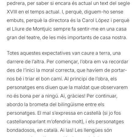
pedrera, per saber si encara és actual un text del segle
XVIII en el temps actual. I, perquè, diguem-ho sense
embuts, perquè la directora és la Carol López i perquè
el Lliure de Montjuïc sempre fa sentir-me en una casa
gran del teatre, de les més importants de casa nostra.
Totes aquestes expectatives van caure a terra, una
darrere de l’altra. Per començar, l’obra em va recordar
des de l’inici la moral correcta, que havíem de portar-
nos bé i triar el bon camí. Al principi de l’obra, els
personatges ens diuen que la maldat que observarem
no és bona per a ningú. Ai, gràcies! Per continuar,
abordo la brometa del bilingüisme entre els
personatges. El mal s’expressa en castellà (si jo fos
castellanoparlant m’ofendria molt), i els personatges
bondadosos, en català. Ai las! Les llengües són