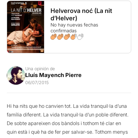
Helverova noć (La nit
d’Helver)
No hay nuevas fechas
confirmadas
Una opinión de
Lluís Mayench Pierre
06/07/2015
Hi ha nits que ho canvien tot. La vida tranquil·la d’una
família diferent. La vida tranquil·la d’un poble diferent.
De sobte apareixen dos bàndols i tothom té clar en
quin està i què ha de fer per salvar-se. Tothom menys