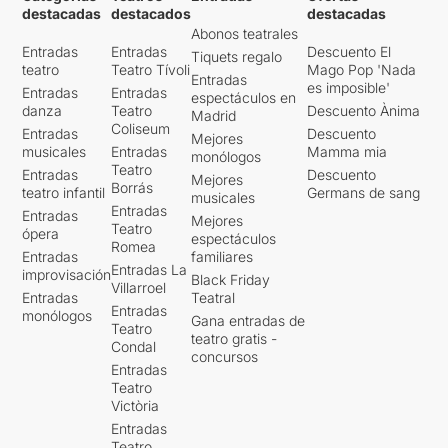
destacadas
destacados
destacadas
Abonos teatrales
Entradas
Entradas
Descuento El
Tiquets regalo
teatro
Teatro Tívoli
Mago Pop 'Nada
Entradas
es imposible'
Entradas
Entradas
espectáculos en
danza
Teatro
Descuento Ànima
Madrid
Coliseum
Entradas
Descuento
Mejores
musicales
Entradas
Mamma mia
monólogos
Teatro
Entradas
Descuento
Mejores
Borrás
teatro infantil
Germans de sang
musicales
Entradas
Entradas
Mejores
Teatro
ópera
espectáculos
Romea
Entradas
familiares
Entradas La
improvisación
Black Friday
Villarroel
Entradas
Teatral
Entradas
monólogos
Gana entradas de
Teatro
teatro gratis -
Condal
concursos
Entradas
Teatro
Victòria
Entradas
Teatro