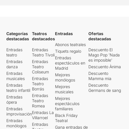
Categorías
Teatros
Entradas
Ofertas
destacadas
destacados
destacadas
Abonos teatrales
Entradas
Entradas
Descuento El
Tiquets regalo
teatro
Teatro Tívoli
Mago Pop 'Nada
Entradas
es imposible'
Entradas
Entradas
espectáculos en
danza
Teatro
Descuento Ànima
Madrid
Coliseum
Entradas
Descuento
Mejores
musicales
Entradas
Mamma mia
monólogos
Teatro
Entradas
Descuento
Mejores
Borrás
teatro infantil
Germans de sang
musicales
Entradas
Entradas
Mejores
Teatro
ópera
espectáculos
Romea
Entradas
familiares
Entradas La
improvisación
Black Friday
Villarroel
Entradas
Teatral
Entradas
monólogos
Gana entradas de