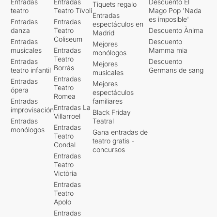
Entradas
Entradas
Descuento El
Tiquets regalo
teatro
Teatro Tívoli
Mago Pop 'Nada
Entradas
es imposible'
Entradas
Entradas
espectáculos en
danza
Teatro
Descuento Ànima
Madrid
Coliseum
Entradas
Descuento
Mejores
musicales
Entradas
Mamma mia
monólogos
Teatro
Entradas
Descuento
Mejores
Borrás
teatro infantil
Germans de sang
musicales
Entradas
Entradas
Mejores
Teatro
ópera
espectáculos
Romea
Entradas
familiares
Entradas La
improvisación
Black Friday
Villarroel
Entradas
Teatral
Entradas
monólogos
Gana entradas de
Teatro
teatro gratis -
Condal
concursos
Entradas
Teatro
Victòria
Entradas
Teatro
Apolo
Entradas