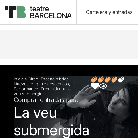
Cartelera y entradas
Descripción
Ficha artística
Fotos y vídeos
O
Inicio
»
Circo
,
Escena híbrida
,
Nuevos lenguajes escénicos
,
Performance
,
Proximidad
»
La
veu submergida
Comprar entradas para
La veu
submergida