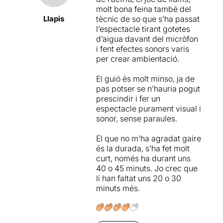
molt bona feina també del
Llapis
tècnic de so que s’ha passat
l’espectacle tirant gotetes
d’aigua davant del micròfon
i fent efectes sonors varis
per crear ambientació.
El guió és molt minso, ja de
pas potser se n’hauria pogut
prescindir i fer un
espectacle purament visual i
sonor, sense paraules.
El que no m’ha agradat gaire
és la durada, s’ha fet molt
curt, només ha durant uns
40 o 45 minuts. Jo crec que
li han faltat uns 20 o 30
minuts més.