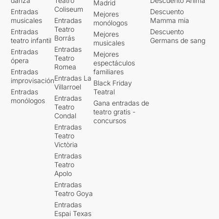
danza
Teatro
Descuento Ànima
Madrid
Coliseum
Entradas
Descuento
Mejores
musicales
Entradas
Mamma mia
monólogos
Teatro
Entradas
Descuento
Mejores
Borrás
teatro infantil
Germans de sang
musicales
Entradas
Entradas
Mejores
Teatro
ópera
espectáculos
Romea
Entradas
familiares
Entradas La
improvisación
Black Friday
Villarroel
Entradas
Teatral
Entradas
monólogos
Gana entradas de
Teatro
teatro gratis -
Condal
concursos
Entradas
Teatro
Victòria
Entradas
Teatro
Apolo
Entradas
Teatro Goya
Entradas
Espai Texas