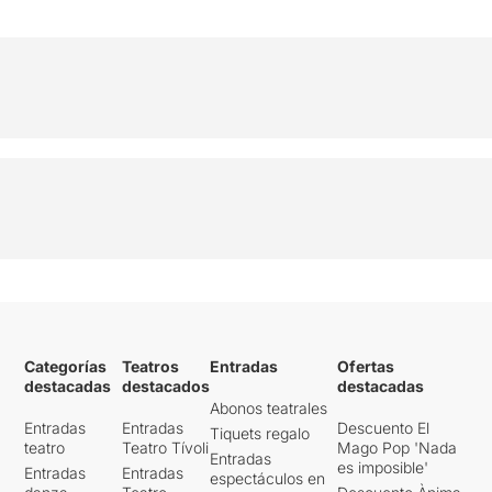
Categorías
Teatros
Entradas
Ofertas
destacadas
destacados
destacadas
Abonos teatrales
Entradas
Entradas
Descuento El
Tiquets regalo
teatro
Teatro Tívoli
Mago Pop 'Nada
Entradas
es imposible'
Entradas
Entradas
espectáculos en