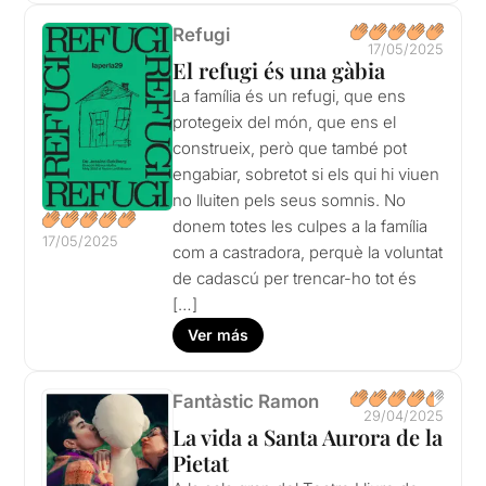
Refugi
17/05/2025
El refugi és una gàbia
La família és un refugi, que ens
protegeix del món, que ens el
construeix, però que també pot
engabiar, sobretot si els qui hi viuen
no lluiten pels seus somnis. No
donem totes les culpes a la família
17/05/2025
com a castradora, perquè la voluntat
de cadascú per trencar-ho tot és
[…]
Ver más
Fantàstic Ramon
29/04/2025
La vida a Santa Aurora de la
Pietat