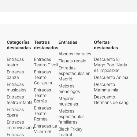
Categorías
Teatros
Entradas
Ofertas
destacadas
destacados
destacadas
Abonos teatrales
Entradas
Entradas
Descuento El
Tiquets regalo
teatro
Teatro Tívoli
Mago Pop 'Nada
Entradas
es imposible'
Entradas
Entradas
espectáculos en
danza
Teatro
Descuento Ànima
Madrid
Coliseum
Entradas
Descuento
Mejores
musicales
Entradas
Mamma mia
monólogos
Teatro
Entradas
Descuento
Mejores
Borrás
teatro infantil
Germans de sang
musicales
Entradas
Entradas
Mejores
Teatro
ópera
espectáculos
Romea
Entradas
familiares
Entradas La
improvisación
Black Friday
Villarroel
Entradas
Teatral