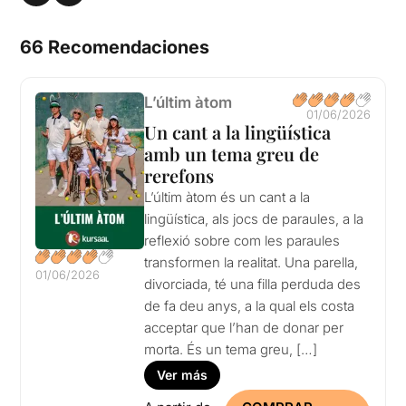
66 Recomendaciones
L’últim àtom
01/06/2026
Un cant a la lingüística
amb un tema greu de
rerefons
L’últim àtom és un cant a la
lingüística, als jocs de paraules, a la
reflexió sobre com les paraules
transformen la realitat. Una parella,
01/06/2026
divorciada, té una filla perduda des
de fa deu anys, a la qual els costa
acceptar que l’han de donar per
morta. És un tema greu, […]
Ver más