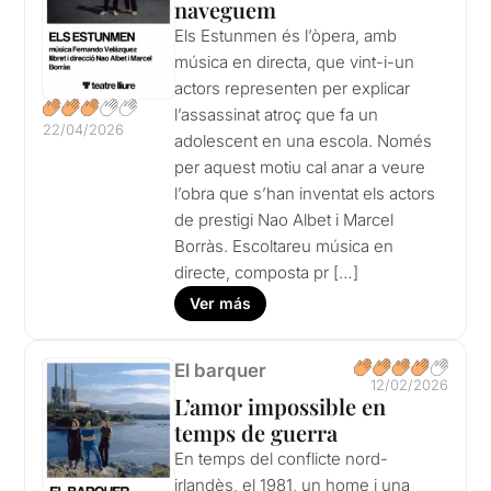
naveguem
Els Estunmen és l’òpera, amb
música en directa, que vint-i-un
actors representen per explicar
l’assassinat atroç que fa un
22/04/2026
adolescent en una escola. Només
per aquest motiu cal anar a veure
l’obra que s’han inventat els actors
de prestigi Nao Albet i Marcel
Borràs. Escoltareu música en
directe, composta pr […]
Ver más
El barquer
12/02/2026
L’amor impossible en
temps de guerra
En temps del conflicte nord-
irlandès, el 1981, un home i una