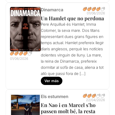
Dinamarca
01/06/2026
Un Hamlet que no perdona
Pere Arquillué és Hamlet; Imma
Colomer, la seva mare. Dos titans
representant dues grans figures en
temps actual. Hamlet prefereix llegir
diaris anglesos, perquè les notícies
dolentes vinguin de lluny. La mare,
01/06/2026
la reina de Dinamarca, prefereix
dormitar al sofà de casa, aliena a tot
allò que passi fora de […]
Ver más
Els estunmen
22/04/2026
En Nao i en Marcel s’ho
passen molt bé, la resta