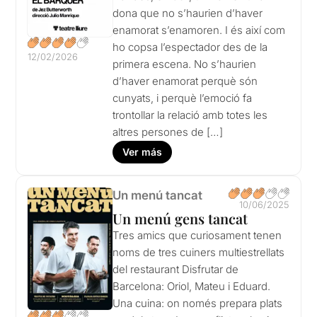
dona que no s’haurien d’haver
enamorat s’enamoren. I és així com
ho copsa l’espectador des de la
12/02/2026
primera escena. No s’haurien
d’haver enamorat perquè són
cunyats, i perquè l’emoció fa
trontollar la relació amb totes les
altres persones de […]
Ver más
Un menú tancat
10/06/2025
Un menú gens tancat
Tres amics que curiosament tenen
noms de tres cuiners multiestrellats
del restaurant Disfrutar de
Barcelona: Oriol, Mateu i Eduard.
Una cuina: on només prepara plats