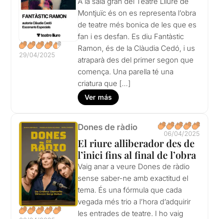
A la sala gran del Teatre Lliure de
Montjuïc és on es representa l’obra
de teatre més bonica de les que es
fan i es desfan. Es diu Fantàstic
Ramon, és de la Clàudia Cedó, i us
29/04/2025
atraparà des del primer segon que
comença. Una parella té una
criatura que […]
Ver más
Dones de ràdio
06/04/2025
El riure alliberador des de
l’inici fins al final de l’obra
Vaig anar a veure Dones de ràdio
sense saber-ne amb exactitud el
tema. És una fórmula que cada
vegada més trio a l’hora d’adquirir
les entrades de teatre. I ho vaig