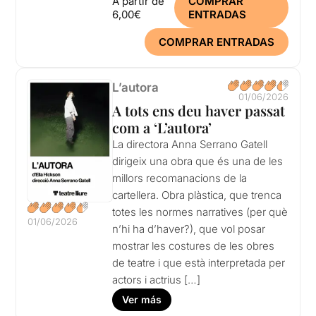
A partir de
COMPRAR
6,00€
ENTRADAS
COMPRAR ENTRADAS
L’autora
01/06/2026
A tots ens deu haver passat
com a ‘L’autora’
La directora Anna Serrano Gatell
dirigeix una obra que és una de les
millors recomanacions de la
cartellera. Obra plàstica, que trenca
totes les normes narratives (per què
01/06/2026
n’hi ha d’haver?), que vol posar
mostrar les costures de les obres
de teatre i que està interpretada per
actors i actrius […]
Ver más