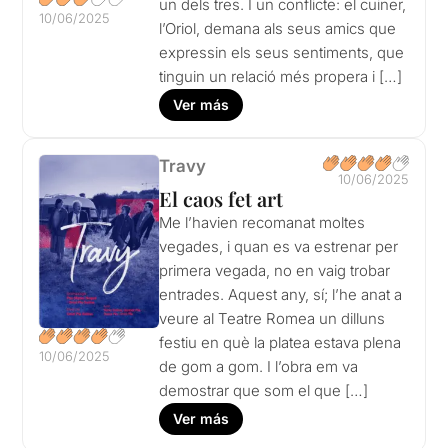
un dels tres. I un conflicte: el cuiner,
10/06/2025
l’Oriol, demana als seus amics que
expressin els seus sentiments, que
tinguin un relació més propera i […]
Ver más
Travy
10/06/2025
El caos fet art
Me l’havien recomanat moltes
vegades, i quan es va estrenar per
primera vegada, no en vaig trobar
entrades. Aquest any, sí; l’he anat a
veure al Teatre Romea un dilluns
festiu en què la platea estava plena
10/06/2025
de gom a gom. I l’obra em va
demostrar que som el que […]
Ver más