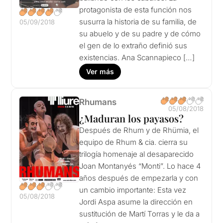
protagonista de esta función nos
susurra la historia de su familia, de
05/09/2018
su abuelo y de su padre y de cómo
el gen de lo extraño definió sus
existencias. Ana Scannapieco […]
Ver más
Rhumans
05/08/2018
¿Maduran los payasos?
Después de Rhum y de Rhümia, el
equipo de Rhum & cia. cierra su
trilogía homenaje al desaparecido
Joan Montanyés “Monti”. Lo hace 4
años después de empezarla y con
un cambio importante: Esta vez
05/08/2018
Jordi Aspa asume la dirección en
sustitución de Martí Torras y le da a