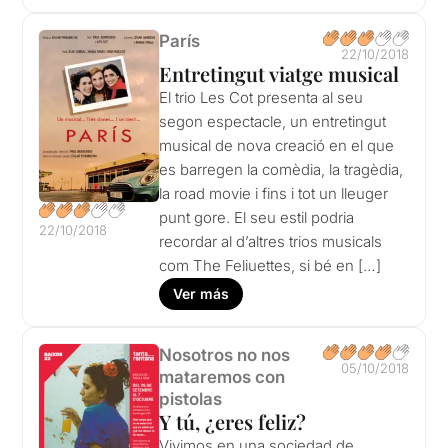
París
22/10/2018
Entretingut viatge musical
El trio Les Cot presenta al seu
segon espectacle, un entretingut
musical de nova creació en el que
es barregen la comèdia, la tragèdia,
la road movie i fins i tot un lleuger
punt gore. El seu estil podria
22/10/2018
recordar al d’altres trios musicals
com The Feliuettes, si bé en […]
Ver más
Nosotros no nos
05/10/2018
mataremos con
pistolas
Y tú, ¿eres feliz?
Vivimos en una sociedad de