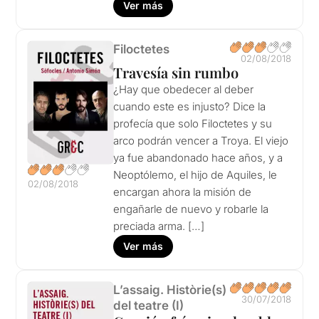
Ver más
Filoctetes
02/08/2018
Travesía sin rumbo
¿Hay que obedecer al deber
cuando este es injusto? Dice la
profecía que solo Filoctetes y su
arco podrán vencer a Troya. El viejo
ya fue abandonado hace años, y a
Neoptólemo, el hijo de Aquiles, le
02/08/2018
encargan ahora la misión de
engañarle de nuevo y robarle la
preciada arma. […]
Ver más
L’assaig. Històrie(s)
30/07/2018
del teatre (I)