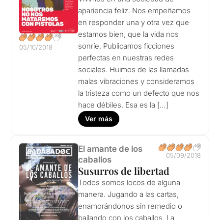
apariencia feliz. Nos empeñamos
en responder una y otra vez que
estamos bien, que la vida nos
sonríe. Publicamos ficciones
05/10/2018
perfectas en nuestras redes
sociales. Huimos de las llamadas
malas vibraciones y consideramos
la tristeza como un defecto que nos
hace débiles. Esa es la […]
Ver más
El amante de los
05/09/2018
caballos
Susurros de libertad
Todos somos locos de alguna
manera. Jugando a las cartas,
enamorándonos sin remedio o
bailando con los caballos. La