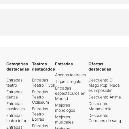
Categorías
Teatros
Entradas
Ofertas
destacadas
destacados
destacadas
Abonos teatrales
Entradas
Entradas
Descuento El
Tiquets regalo
teatro
Teatro Tívoli
Mago Pop 'Nada
Entradas
es imposible'
Entradas
Entradas
espectáculos en
danza
Teatro
Descuento Ànima
Madrid
Coliseum
Entradas
Descuento
Mejores
musicales
Entradas
Mamma mia
monólogos
Teatro
Entradas
Descuento
Mejores
Borrás
teatro infantil
Germans de sang
musicales
Entradas
Entradas
Mejores