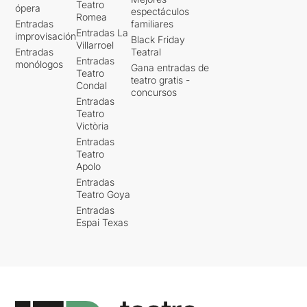
Teatro
ópera
espectáculos
Romea
Entradas
familiares
Entradas La
improvisación
Black Friday
Villarroel
Entradas
Teatral
Entradas
monólogos
Gana entradas de
Teatro
teatro gratis -
Condal
concursos
Entradas
Teatro
Victòria
Entradas
Teatro
Apolo
Entradas
Teatro Goya
Entradas
Espai Texas