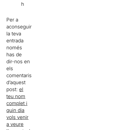
h
Per a
aconseguir
la teva
entrada
només
has de
dir-nos en
els
comentaris
d’aquest
post:
el
teu nom
complet i
quin dia
vols venir
a veure