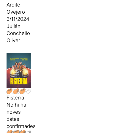
Ardite
Ovejero
3/11/2024
Julián
Conchello
Oliver
Fisterra
No hi ha
noves
dates
confirmades