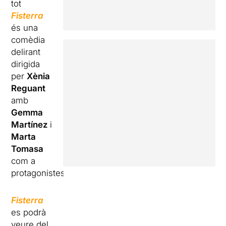
tot
Fisterra
és una
comèdia
delirant
dirigida
per
Xènia
Reguant
amb
Gemma
Martínez
i
Marta
Tomasa
com a
protagonistes.
Fisterra
es podrà
veure del