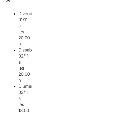
del:
Divendres
01/11
a
les
20.00
h
Dissabte
02/11
a
les
20.00
h
Diumenge
03/11
a
les
18.00