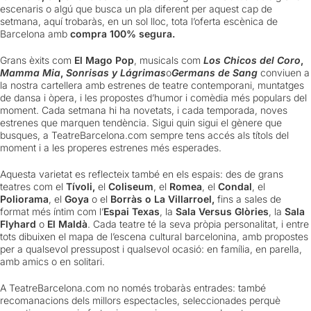
escenaris o algú que busca un pla diferent per aquest cap de
setmana, aquí trobaràs, en un sol lloc, tota l’oferta escènica de
Barcelona amb
compra 100% segura.
Grans èxits com
El Mago Pop
, musicals com
Los Chicos del Coro
,
Mamma Mia
,
Sonrisas y Lágrimas
o
Germans de Sang
conviuen a
la nostra cartellera amb estrenes de teatre contemporani, muntatges
de dansa i òpera, i les propostes d’humor i comèdia més populars del
moment. Cada setmana hi ha novetats, i cada temporada, noves
estrenes que marquen tendència. Sigui quin sigui el gènere que
busques, a TeatreBarcelona.com sempre tens accés als títols del
moment i a les properes estrenes més esperades.
Aquesta varietat es reflecteix també en els espais: des de grans
teatres com el
Tívoli,
el
Coliseum
, el
Romea
, el
Condal
, el
Poliorama
, el
Goya
o el
Borràs o La Villarroel,
fins a sales de
format més íntim com l’
Espai Texas
, la
Sala Versus Glòries
, la
Sala
Flyhard
o
El Maldà
. Cada teatre té la seva pròpia personalitat, i entre
tots dibuixen el mapa de l’escena cultural barcelonina, amb propostes
per a qualsevol pressupost i qualsevol ocasió: en família, en parella,
amb amics o en solitari.
A TeatreBarcelona.com no només trobaràs entrades: també
recomanacions dels millors espectacles, seleccionades perquè