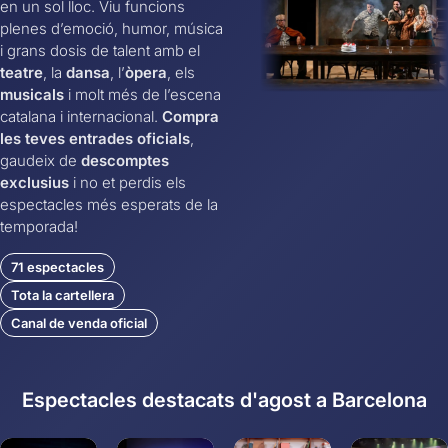
en un sol lloc. Viu funcions
plenes d’emoció, humor, música
i grans dosis de talent amb el
teatre
, la
dansa
, l’
òpera
, els
musicals
i molt més de l’escena
catalana i internacional.
Compra
les teves entrades oficials
,
gaudeix de
descomptes
exclusius
i no et perdis els
espectacles més esperats de la
temporada!
71 espectacles
Tota la cartellera
Canal de venda oficial
Espectacles destacats d'agost a Barcelona