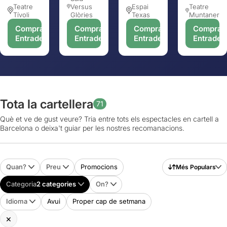
Teatre
Versus
Espai
Teatre
Tívoli
Glòries
Texas
Muntaner
Comprar
Comprar
Comprar
Comprar
Entrades
Entrades
Entrades
Entrades
Tota la cartellera
71
Què et ve de gust veure? Tria entre tots els espectacles en cartell a
Barcelona o deixa't guiar per les nostres recomanacions.
Quan?
Preu
Promocions
Més Populars
Categoria
2 categories
On?
Idioma
Avui
Proper cap de setmana
×