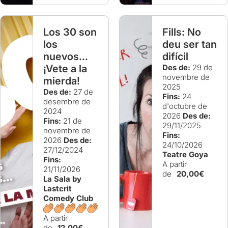
Los 30 son
Fills: No
los
deu ser tan
nuevos...
difícil
¡Vete a la
Des de:
29 de
novembre de
mierda!
2025
Des de:
27 de
Fins:
24
desembre de
d'octubre de
2024
2026
Des de:
Fins:
21 de
29/11/2025
novembre de
Fins:
2026
Des de:
24/10/2026
27/12/2024
Teatre Goya
Fins:
A partir
21/11/2026
de
20,00€
La Sala by
Lastcrit
Comedy Club
A partir
de
12,00€