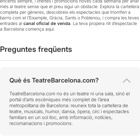
encertis sempre, i ofertes i promocions noves cada setmana per anar
més al teatre sense que el preu sigui un obstacle. Explora la cartellera
completa per gèneres, descobreix els espectacles que triomfen a
barris com el l’Eixample, Gràcia, Sants o Poblenou, i compra les teves
entrades al
canal oficial de venda
. La teva propera nit d’espectacle
a Barcelona comença aquí.
Preguntes freqüents
Què és TeatreBarcelona.com?
TeatreBarcelona.com no és un teatre ni una sala, sinó el
portal d’arts escèniques més complet de l’àrea
metropolitana de Barcelona: reuneix tota la cartellera de
teatre, musicals, humor, dansa, òpera, circ i espectacles
familiars en un sol lloc, amb informació, notícies,
recomanacions i promocions.