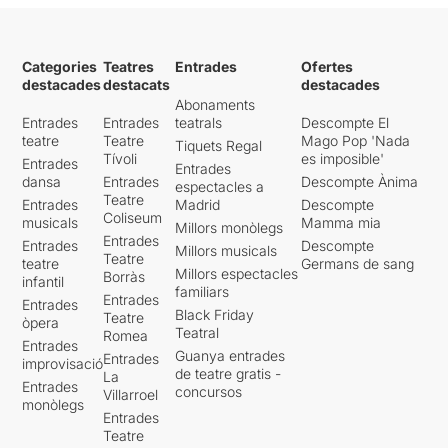
Categories
Teatres
Entrades
Ofertes
destacades
destacats
destacades
Abonaments
Entrades
Entrades
teatrals
Descompte El
teatre
Teatre
Mago Pop 'Nada
Tiquets Regal
Tívoli
es imposible'
Entrades
Entrades
dansa
Entrades
Descompte Ànima
espectacles a
Teatre
Entrades
Madrid
Descompte
Coliseum
musicals
Mamma mia
Millors monòlegs
Entrades
Entrades
Descompte
Millors musicals
Teatre
teatre
Germans de sang
Millors espectacles
Borràs
infantil
familiars
Entrades
Entrades
Black Friday
Teatre
òpera
Teatral
Romea
Entrades
Guanya entrades
Entrades
improvisació
de teatre gratis -
La
Entrades
concursos
Villarroel
monòlegs
Entrades
Teatre