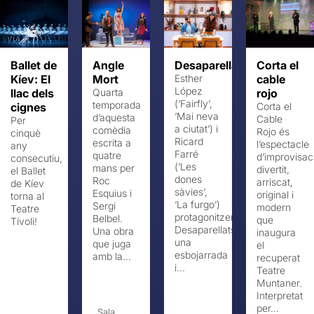
Ballet de
Angle
Desaparellats
Corta el
Kíev: El
Mort
Esther
cable
López
llac dels
Quarta
rojo
(‘Fairfly’,
temporada
cignes
Corta el
‘Mai neva
d’aquesta
Cable
Per
a ciutat’) i
comèdia
Rojo és
cinquè
Ricard
escrita a
l’espectacle
any
Farré
quatre
d’improvisac
consecutiu,
(‘Les
mans per
divertit,
el Ballet
dones
Roc
arriscat,
de Kíev
sàvies’,
Esquius i
original i
torna al
‘La furgo’)
Sergi
modern
Teatre
protagonitzen
Belbel.
que
Tívoli!
Desaparellats,
Una obra
inaugura
una
que juga
el
esbojarrada
amb la...
recuperat
i...
Teatre
Muntaner.
Interpretat
per...
Sala