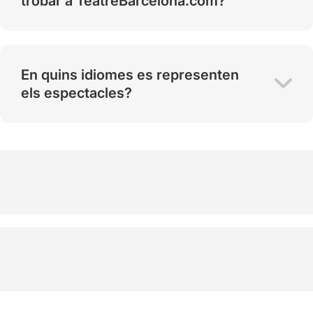
trobar a TeatreBarcelona.com?
En quins idiomes es representen
els espectacles?