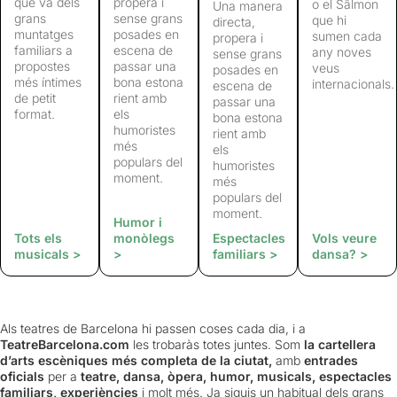
que va dels
propera i
o el Sâlmon
Una manera
grans
sense grans
que hi
directa,
muntatges
posades en
sumen cada
propera i
familiars a
escena de
any noves
sense grans
propostes
passar una
veus
posades en
més íntimes
bona estona
internacionals.
escena de
de petit
rient amb
passar una
format.
els
bona estona
humoristes
rient amb
més
els
populars del
humoristes
moment.
més
populars del
moment.
Humor i
Tots els
monòlegs
Espectacles
Vols veure
musicals >
>
familiars >
dansa? >
Als teatres de Barcelona hi passen coses cada dia, i a
TeatreBarcelona.com
les trobaràs totes juntes. Som
la cartellera
d’arts escèniques més completa de la ciutat,
amb
entrades
oficials
per a
teatre, dansa, òpera, humor, musicals, espectacles
familiars, experiències
i molt més. Ja siguis un habitual dels grans