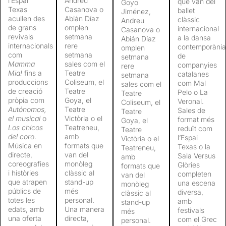
l’Espai
Andreu
que van del
Goyo
Texas
Casanova o
ballet
Jiménez,
acullen des
Abián Díaz
clàssic
Andreu
de grans
omplen
internacional
Casanova o
revivals
setmana
a la dansa
Abián Díaz
internacionals
rere
contemporània
omplen
com
setmana
de
setmana
Mamma
sales com el
companyies
rere
Mia!
fins a
Teatre
catalanes
setmana
produccions
Coliseum, el
com Mal
sales com el
de creació
Teatre
Pelo o La
Teatre
pròpia com
Goya, el
Veronal.
Coliseum, el
Autónomos,
Teatre
Sales de
Teatre
el musical
o
Victòria o el
format més
Goya, el
Los chicos
Teatreneu,
reduït com
Teatre
del coro
.
amb
l’Espai
Victòria o el
Música en
formats que
Texas o la
Teatreneu,
directe,
van del
Sala Versus
amb
coreografies
monòleg
Glòries
formats que
i històries
clàssic al
completen
van del
que atrapen
stand-up
una escena
monòleg
públics de
més
diversa,
clàssic al
totes les
personal.
amb
stand-up
edats, amb
Una manera
festivals
més
una oferta
directa,
com el Grec
personal.