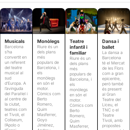
Musicals
Monòlegs
Teatre
Dansa i
Barcelona
Riure és un
infantil i
ballet
s’ha
dels plans
familiar
La dansa a
convertit en
més
Barcelona
Riure és un
un referent
populars de
té el Mercat
dels plans
del teatre
Barcelona, i
de les Flors
més
musical al
els
com a gran
populars de
sud
monòlegs
epicentre,
Barcelona, i
d’Europa. A
en són el
però també
els
l’avinguda
motor.
és present
monòlegs
del Paral·lel i
Còmics com
al Gran
en són el
al centre de
Berto
Teatre del
motor.
la ciutat,
Romero,
Liceu, el
Còmics com
teatres com
Quim
TNC o el
Berto
el Tívoli, el
Masferrer,
Teatre
Romero,
Coliseum,
Goyo
Tívoli, amb
Quim
l’Apolo o
Jiménez,
propostes
Masferrer,