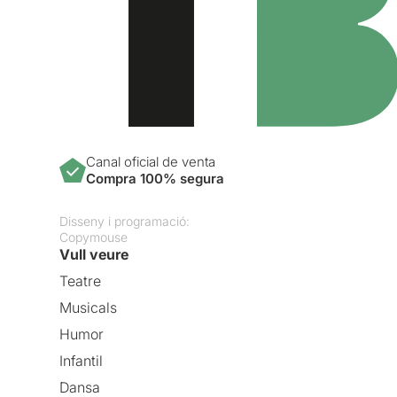
Canal oficial de venta
Compra 100% segura
Disseny i programació:
Copymouse
Vull veure
Teatre
Musicals
Humor
Infantil
Dansa