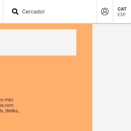
CAT
ESP
les més
ona.com
 titelles,