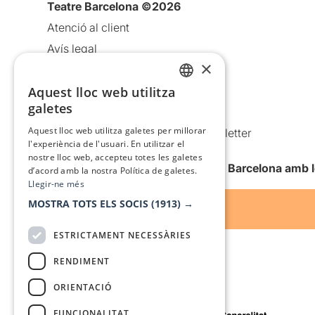
Teatre Barcelona ©2026
Atenció al client
Avís legal
×
Política de privacitat
Aquest lloc web utilitza
Política de cookies
CATALAN
galetes
Condicions d’ús
SPANISH
Aquest lloc web utilitza galetes per millorar
Comunicacions comercials i Newsletter
l'experiència de l'usuari. En utilitzar el
Anuncia’t
nostre lloc web, accepteu totes les galetes
Vull rebre la newsletter de Teatre Barcelona amb 
d’acord amb la nostra Política de galetes.
Llegir-ne més
MOSTRA TOTS ELS SOCIS
(1913) →
ESTRICTAMENT NECESSÀRIES
RENDIMENT
ORIENTACIÓ
Amb el suport de
FUNCIONALITAT